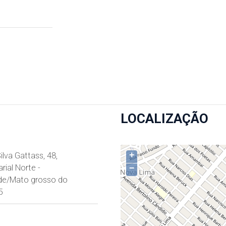
LOCALIZAÇÃO
+
ilva Gattass, 48,
ial Norte -
−
e/Mato grosso do
5