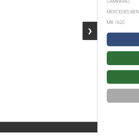
CAMINHAO
MERCEDES-BE
MB 1620
❯