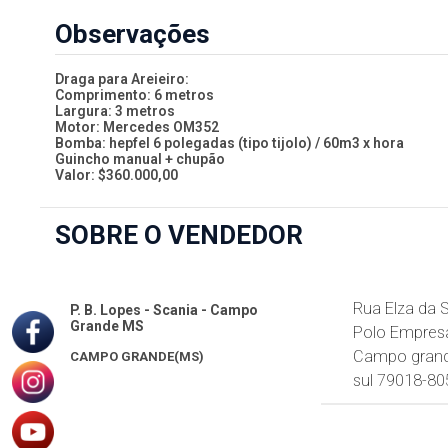
Observações
Draga para Areieiro:
Comprimento: 6 metros
Largura: 3 metros
Motor: Mercedes OM352
Bomba: hepfel 6 polegadas (tipo tijolo) / 60m3 x hora
Guincho manual + chupão
Valor: $360.000,00
SOBRE O VENDEDOR
Rua Elza da S
P. B. Lopes - Scania - Campo
Grande MS
Polo Empresar
Campo grand
CAMPO GRANDE(MS)
sul 79018-80